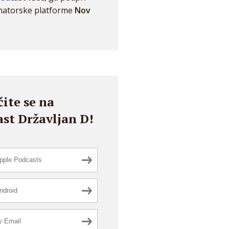
natorske platforme
Nov
ite se na
st Državljan D!
pple Podcasts
ndroid
y Email