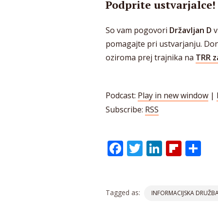
Podprite ustvarjalce!
So vam pogovori
Državljan D
v
pomagajte pri ustvarjanju. Do
oziroma prej trajnika na
TRR z
Podcast:
Play in new window
|
Subscribe:
RSS
Facebook
Twitter
LinkedI
Flip
Sh
Tagged as:
INFORMACIJSKA DRUŽB