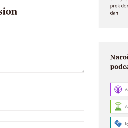
prek do
sion
dan
Naroč
podca
A
A
b