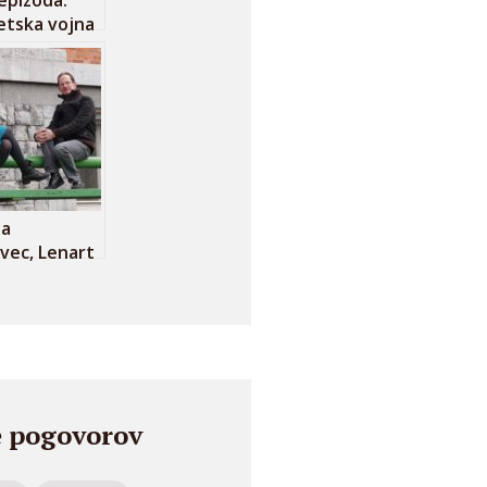
epizoda:
etska vojna
oodom in
nostjo
ja
vec, Lenart
n medijska
st na spletu
 pogovorov