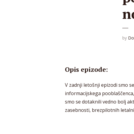
n
by
Do
Opis epizode:
V zadnji letošnji epizodi smo 
informacijskega pooblaščenca
smo se dotaknili vedno bolj a
zasebnosti, brezpilotnih letalni