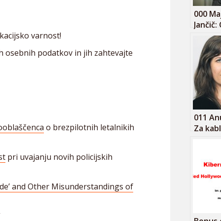
000 Ma
Jančič:
kacijsko varnost!
pravica
in podl
h osebnih podatkov in jih zahtevajte
011 Anu
pooblaščenca
o brezpilotnih letalnikih
Za kabl
st
pri uvajanju novih policijskih
Hide’ and Other Misunderstandings of
”