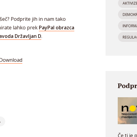
AKTIVIZ
DEMOKR
šeč? Podprite jih in nam tako
INFORM
nirate lahko prek
PayPal obrazca
avoda Državljan D
.
REGULAC
Download
Podpr
n
board
are
A
Če ti je