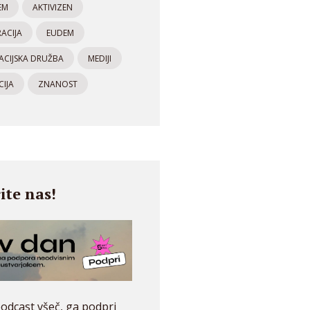
EM
AKTIVIZEN
ACIJA
EUDEM
ACIJSKA DRUŽBA
MEDIJI
IJA
ZNANOST
ite nas!
 podcast všeč, ga podpri