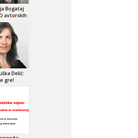
ja Bogataj
 O avtorskih
h, vladarjih
ožnikih
ška Delić:
e gre!