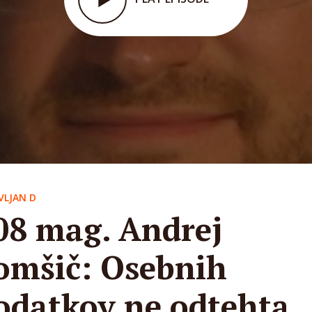
VLJAN D
08 mag. Andrej
omšič: Osebnih
odatkov ne odtehta