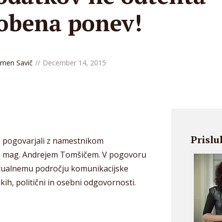
obena ponev!
men Savič
December 14, 2015
Prislu
se pogovarjali z namestnikom
, mag. Andrejem Tomšičem. V pogovoru
ktualnemu področju komunikacijske
kih, politični in osebni odgovornosti.