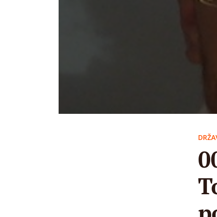
DRŽA
0
T
p