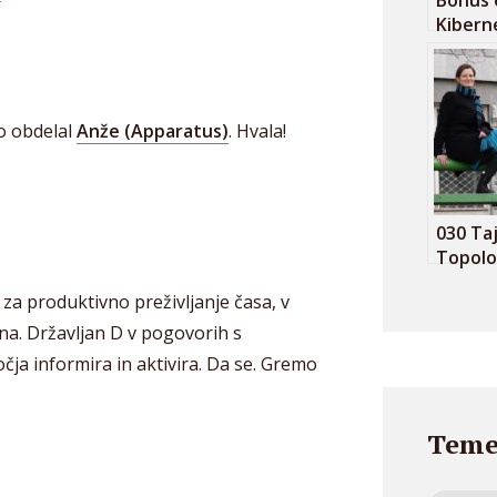
Bonus 
Kibern
– Med
Hollyw
resnič
o obdelal
Anže (Apparatus)
. Hvala!
030 Ta
Topolo
Kučić i
 za produktivno preživljanje časa, v
realno
na. Državljan D v pogovorih s
ja informira in aktivira. Da se. Gremo
Teme