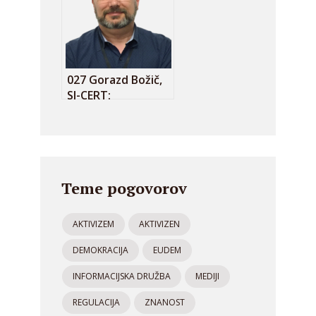
je zgrešena!”
027 Gorazd Božič,
SI-CERT:
Kibernetska
varnost je družben
problem!
Teme pogovorov
AKTIVIZEM
AKTIVIZEN
DEMOKRACIJA
EUDEM
INFORMACIJSKA DRUŽBA
MEDIJI
REGULACIJA
ZNANOST