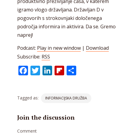
produktivno preživljanje časa, v katerem
igramo vlogo državljana. Državljan D v
pogovorih s strokovnjaki določenega
področja informira in aktivira. Da se. Gremo
naprej!
Podcast:
Play in new window
|
Download
Subscribe:
RSS
Facebook
Twitter
LinkedIn
Flipboard
Share
Tagged as:
INFORMACIJSKA DRUŽBA
Join the discussion
Comment