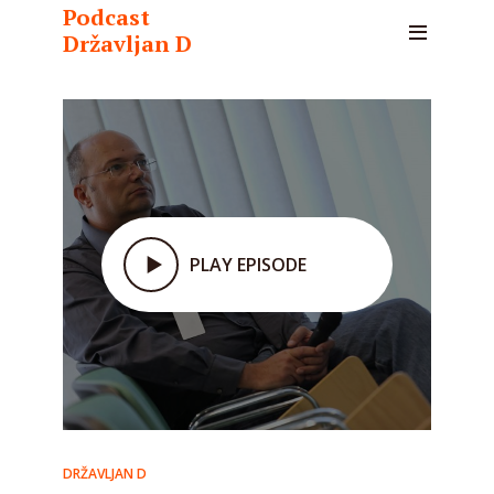
Podcast
Državljan D
PLAY EPISODE
DRŽAVLJAN D