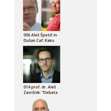
006 Aleš Špetič in
Dušan Caf: Kako
misliti
informacijsko
družbo?
014 prof. dr. Aleš
Završnik: “Debata
o omejevanju
dostopa do
podatkov nadzora