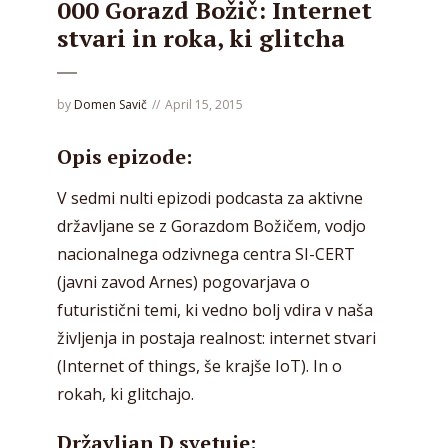
000 Gorazd Božič: Internet
stvari in roka, ki glitcha
by
Domen Savič
April 15, 2015
Opis epizode:
V sedmi nulti epizodi podcasta za aktivne
državljane se z Gorazdom Božičem,
vodjo
nacionalnega odzivnega centra SI-CERT
(javni zavod Arnes) pogovarjava o
futuristični temi, ki vedno bolj vdira v naša
življenja in postaja realnost: internet stvari
(Internet of things, še krajše IoT). In o
rokah, ki glitchajo.
Državljan D svetuje: