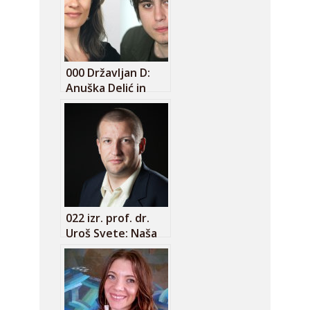
000 Državljan D:
Anuška Delić in
Matija Stepišnik o
preganjanju
novinarjev
022 izr. prof. dr.
Uroš Svete: Naša
vloga v
kibernetskih
vojnah