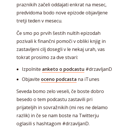
praznikih začeli oddajati enkrat na mesec,
predvidoma bodo nove epizode objavljene
tretji teden v mesecu.
Če smo po prvih šestih nultih epizodah
pozivali k finančni pomoči v obliki knjig in
zastavljeni cilj dosegli v le nekaj urah, vas
tokrat prosimo za dve stvari:
Izpolnite
anketo o podcastu
#drzavljanD
Objavite
oceno podcasta
na iTunes
Seveda bomo zelo veseli, če boste dobro
besedo o tem podcastu zastavili pri
prijateljih in sovražnikih (mi res ne delamo
razlik) in če se nam boste na Twitterju
oglasili s hashtagom #drzavljanD.