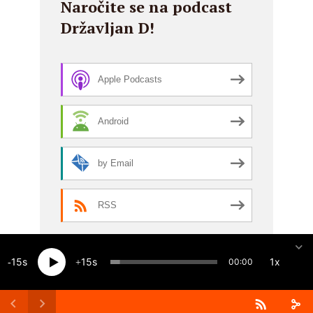
Naročite se na podcast
Državljan D!
Apple Podcasts
Android
by Email
RSS
15
15
1x
00:00
Created by
Meks
· Copyright 2026 · All rights reserved