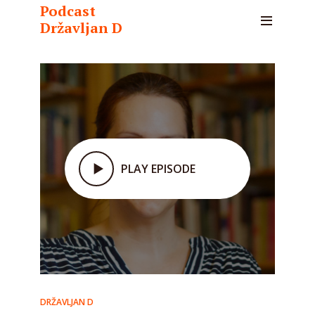
Podcast
Državljan D
PLAY EPISODE
DRŽAVLJAN D