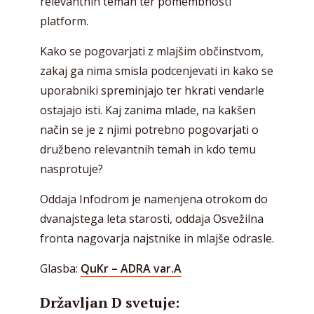
relevantnih temah ter pomembnosti
platform.
Kako se pogovarjati z mlajšim občinstvom,
zakaj ga nima smisla podcenjevati in kako se
uporabniki spreminjajo ter hkrati vendarle
ostajajo isti. Kaj zanima mlade, na kakšen
način se je z njimi potrebno pogovarjati o
družbeno relevantnih temah in kdo temu
nasprotuje?
Oddaja Infodrom je namenjena otrokom do
dvanajstega leta starosti, oddaja Osvežilna
fronta nagovarja najstnike in mlajše odrasle.
Glasba:
QuKr – ADRA var.A
Državljan D svetuje: