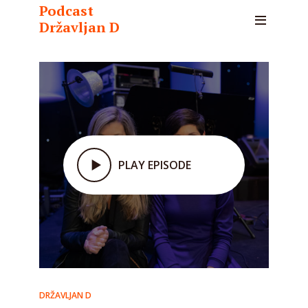
Podcast
Državljan D
PLAY EPISODE
DRŽAVLJAN D