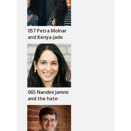
057 Petra Molnar
and Kenya-Jade
Pinto: The refugee
surveillance lab
065 Nandini Jammi
and the hate-
funding
advertising